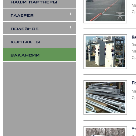
Ме
Ср
К
За
Ме
Ср
П
Ме
Ср
У