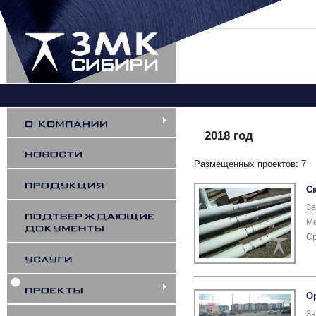
Вы здесь
2018 год
Размещенных проектов: 7
С
За
Ме
Ср
О
За