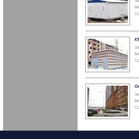
За
Ме
Ср
К
За
Ме
Ср
О
За
Ме
Ср