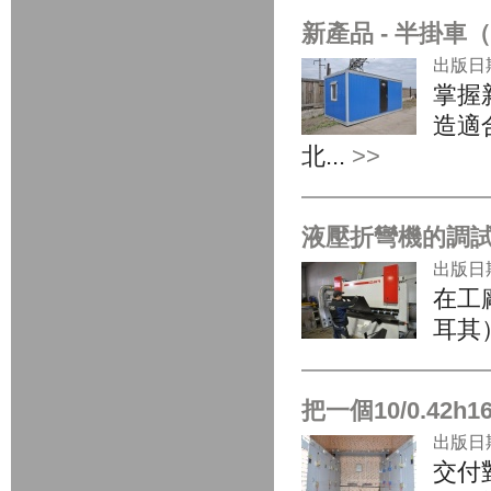
新產品 - 半掛車
出版日期:
掌握
造適
北...
>>
液壓折彎機的調試伊
出版日期:
在工
耳其）
把一個10/0.42h
出版日期:
交付對