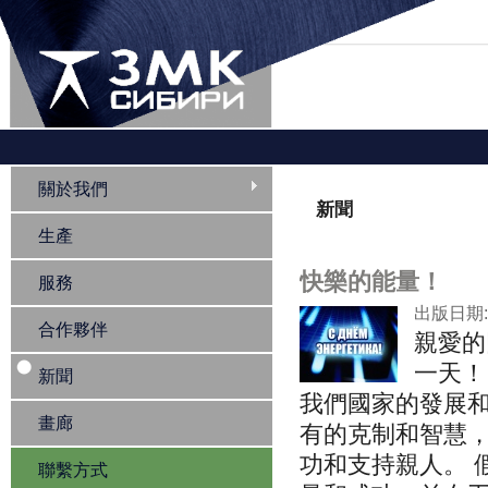
您在這裡
關於我們
新聞
生產
快樂的能量！
服務
出版日期: 2
合作夥伴
親愛的
一天！
新聞
我們國家的發展和
畫廊
有的克制和智慧
功和支持親人。 
聯繫方式