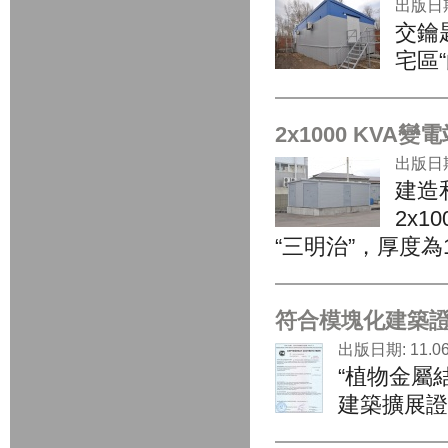
出版日期:
交鑰
宅區“
2x1000 KVA
出版日期:
建造
2x1
“三明治”，厚度為
符合模塊化建築
出版日期: 11.06
“植物金屬
建築擴展證書