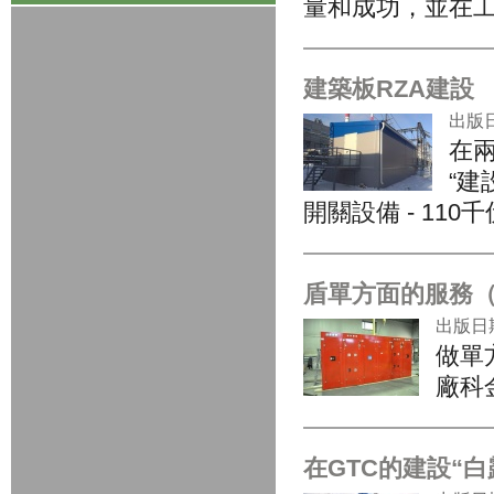
量和成功，並在工
建築板RZA建設
出版日期
在兩
“建
開關設備 - 110
盾單方面的服務（
出版日期:
做單
廠科
在GTC的建設“白