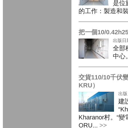
是位
的工作：製造和
把一個10/0.42
出版日期:
全部
中心。 
交貨110/10千伏
KRU）
出版日
建
“K
Kharanor村
ORU...
>>