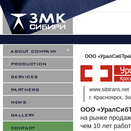
You are here
ООО «УралСибТре
www.sibtrans.net
г. Красноярск, З
ООО «УралСибТ
на рынке продаж
чем 10 лет рабо